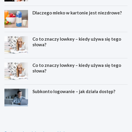
Dlaczego mleko w kartonie jest niezdrowe?
Co to znaczy lowkey – kiedy używa się tego
słowa?
Co to znaczy lowkey – kiedy używa się tego
słowa?
Subkonto logowanie – jak działa dostęp?
C
E
o
s
z
t
n
e
a
t