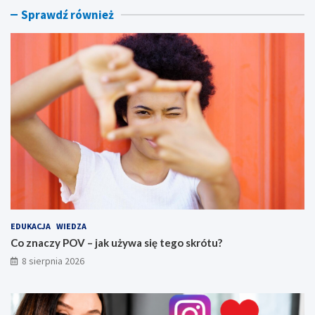
r
r
Sprawdź również
ó
y
t
,
u
f
?
i
l
t
r
y
i
s
p
ó
j
n
y
s
EDUKACJA
WIEDZA
t
Co znaczy POV – jak używa się tego skrótu?
y
8 sierpnia 2026
l
w
i
z