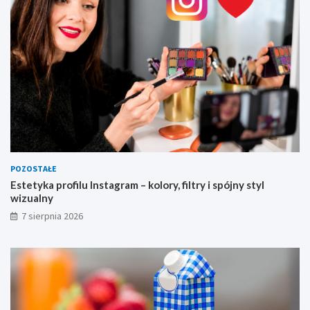
u
a
l
n
y
POZOSTAŁE
Estetyka profilu Instagram – kolory, filtry i spójny styl
wizualny
7 sierpnia 2026