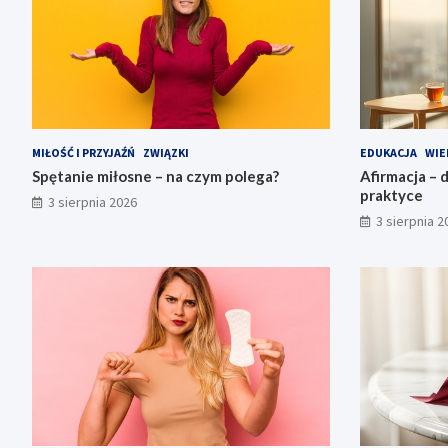
MIŁOŚĆ I PRZYJAŹŃ
ZWIĄZKI
EDUKACJA
WIE
Spętanie miłosne – na czym polega?
Afirmacja – d
praktyce
3 sierpnia 2026
3 sierpnia 2