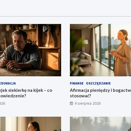
EDUKACJA
FINANSE
OSZCZĘDZANIE
jek siekierkę na kijek – co
Afirmacja pieniędzy i bogactwa
powiedzenie?
stosować?
026
4 sierpnia 2026