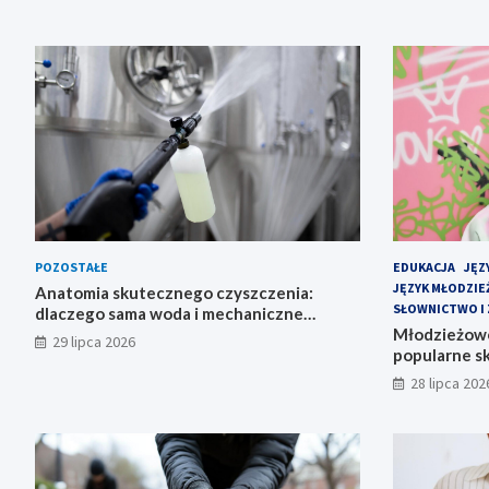
POZOSTAŁE
EDUKACJA
JĘZ
JĘZYK MŁODZI
Anatomia skutecznego czyszczenia:
SŁOWNICTWO I 
dlaczego sama woda i mechaniczne
szorowanie to za mało?
Młodzieżowe
29 lipca 2026
popularne s
28 lipca 202