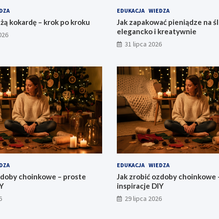
DZA
EDUKACJA
WIEDZA
użą kokardę – krok po kroku
Jak zapakować pieniądze na śl
elegancko i kreatywnie
026
31 lipca 2026
DZA
EDUKACJA
WIEDZA
zdoby choinkowe – proste
Jak zrobić ozdoby choinkowe 
IY
inspiracje DIY
6
29 lipca 2026