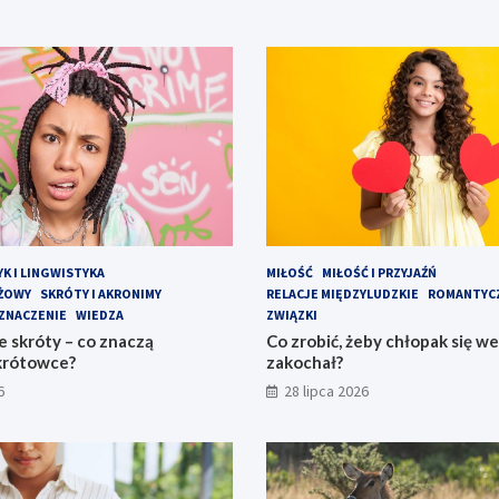
YK I LINGWISTYKA
MIŁOŚĆ
MIŁOŚĆ I PRZYJAŹŃ
EŻOWY
SKRÓTY I AKRONIMY
RELACJE MIĘDZYLUDZKIE
ROMANTYC
ZNACZENIE
WIEDZA
ZWIĄZKI
 skróty – co znaczą
Co zrobić, żeby chłopak się w
krótowce?
zakochał?
6
28 lipca 2026