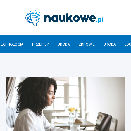
Nauko
TECHNOLOGIA
PRZEPISY
URODA
ZDROWIE
URODA
ED