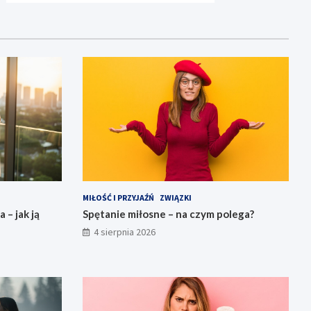
MIŁOŚĆ I PRZYJAŹŃ
ZWIĄZKI
 – jak ją
Spętanie miłosne – na czym polega?
4 sierpnia 2026