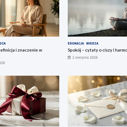
DZA
EDUKACJA
WIEDZA
efinicja i znaczenie w
Spokój – cytaty o ciszy i harmo
2 sierpnia 2026
026