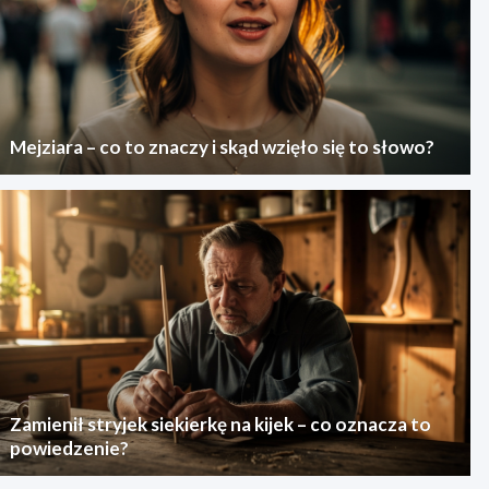
Mejziara – co to znaczy i skąd wzięło się to słowo?
Zamienił stryjek siekierkę na kijek – co oznacza to
powiedzenie?