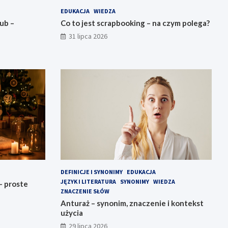
EDUKACJA
WIEDZA
ub –
Co to jest scrapbooking – na czym polega?
31 lipca 2026
DEFINICJE I SYNONIMY
EDUKACJA
JĘZYK I LITERATURA
SYNONIMY
WIEDZA
– proste
ZNACZENIE SŁÓW
Anturaż – synonim, znaczenie i kontekst
użycia
29 lipca 2026