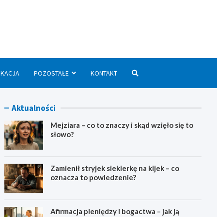
we.pl
UKACJA
POZOSTAŁE
KONTAKT
Aktualności
Mejziara – co to znaczy i skąd wzięło się to
słowo?
Zamienił stryjek siekierkę na kijek – co
oznacza to powiedzenie?
Afirmacja pieniędzy i bogactwa – jak ją