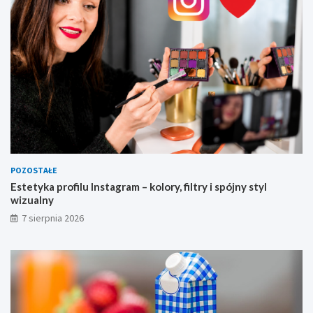
u
a
l
n
y
POZOSTAŁE
Estetyka profilu Instagram – kolory, filtry i spójny styl
wizualny
7 sierpnia 2026