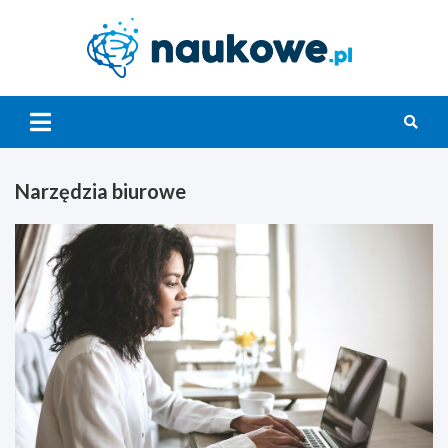
Skip
to
content
Nauko
Narzędzia biurowe