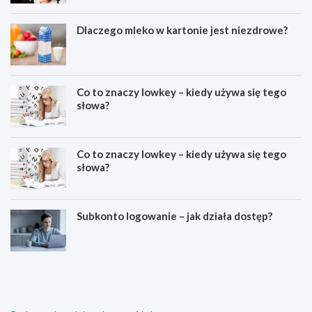
Dlaczego mleko w kartonie jest niezdrowe?
Co to znaczy lowkey – kiedy używa się tego
słowa?
Co to znaczy lowkey – kiedy używa się tego
słowa?
Subkonto logowanie – jak działa dostęp?
C
E
o
s
z
t
n
e
a
t