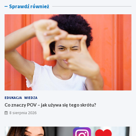
r
r
Sprawdź również
ó
y
t
,
u
f
?
i
l
t
r
y
i
s
p
ó
j
n
y
s
EDUKACJA
WIEDZA
t
Co znaczy POV – jak używa się tego skrótu?
y
8 sierpnia 2026
l
w
i
z