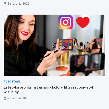
8 sierpnia 2026
l
w
i
z
u
a
l
n
y
POZOSTAŁE
Estetyka profilu Instagram – kolory, filtry i spójny styl
wizualny
7 sierpnia 2026