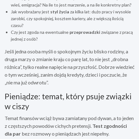
wieś, emigracja? Na ile to jest marzenie, a na ile konkretny plan?
Jak wyobrażany jest
styl życia
za kilka lat: dużo pracy i wysokie
zarobki, czy spokojniej, kosztem kariery, ale z większą ilością
czasu?
Czy jest zgoda na ewentualne
przeprowadzki
związane z pracą
jednej z osób?
Jeśli jedna osoba myśli o spokojnym życiu blisko rodziny, a
druga marzy o zmianie kraju co parę lat, to nie jest „drobna
różnica”, tylko realne napięcie na przyszłość. Dobrze wiedzieć
o tym wcześniej, zanim dojdą kredyty, dzieci i poczucie, że
„nie ma już odwrotu”.
Pieniądze: temat, który psuje związki
w ciszy
Temat finansów wciąż bywa zamiatany pod dywan, a to jeden
z częstszych powodów cichych pretensji.
Test zgodności
dla par
bez rozmowy o pieniądzach jest niepełny.