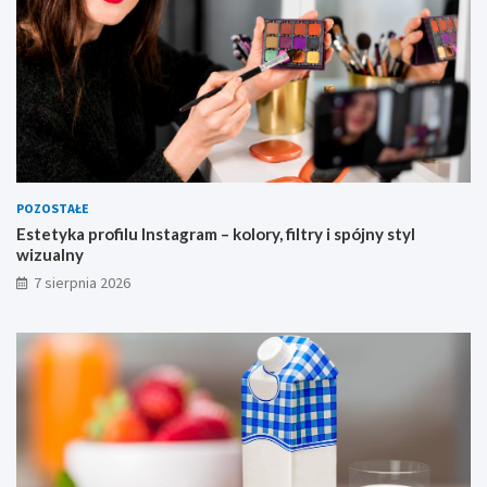
n
y
POZOSTAŁE
Estetyka profilu Instagram – kolory, filtry i spójny styl
wizualny
7 sierpnia 2026