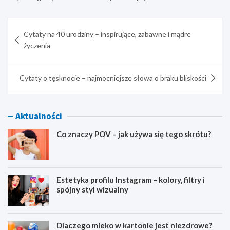
Nawigacja
Cytaty na 40 urodziny – inspirujące, zabawne i mądre
wpisu
życzenia
Cytaty o tęsknocie – najmocniejsze słowa o braku bliskości
Aktualności
Co znaczy POV – jak używa się tego skrótu?
Estetyka profilu Instagram – kolory, filtry i
spójny styl wizualny
Dlaczego mleko w kartonie jest niezdrowe?