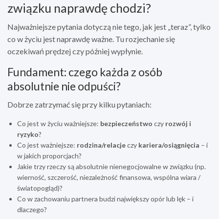
związku naprawdę chodzi?
Najważniejsze pytania dotyczą nie tego, jak jest „teraz”, tylko
co w życiu jest naprawdę ważne. Tu rozjechanie się
oczekiwań prędzej czy później wypłynie.
Fundament: czego każda z osób
absolutnie nie odpuści?
Dobrze zatrzymać się przy kilku pytaniach:
Co jest w życiu ważniejsze:
bezpieczeństwo
czy
rozwój i
ryzyko
?
Co jest ważniejsze:
rodzina/relacje
czy
kariera/osiągnięcia
– i
w jakich proporcjach?
Jakie trzy rzeczy są absolutnie nienegocjowalne w związku (np.
wierność, szczerość, niezależność finansowa, wspólna wiara /
światopogląd)?
Co w zachowaniu partnera budzi największy opór lub lęk – i
dlaczego?