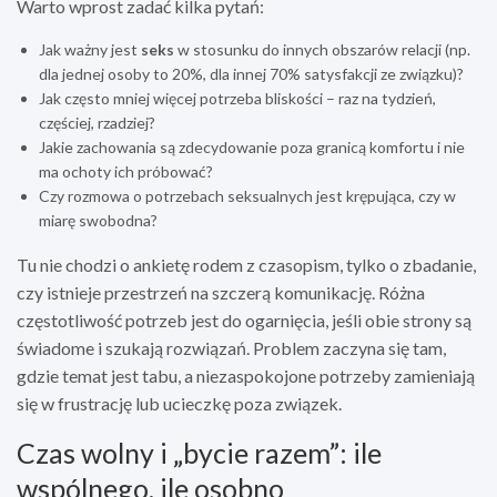
Warto wprost zadać kilka pytań:
Jak ważny jest
seks
w stosunku do innych obszarów relacji (np.
dla jednej osoby to 20%, dla innej 70% satysfakcji ze związku)?
Jak często mniej więcej potrzeba bliskości – raz na tydzień,
częściej, rzadziej?
Jakie zachowania są zdecydowanie poza granicą komfortu i nie
ma ochoty ich próbować?
Czy rozmowa o potrzebach seksualnych jest krępująca, czy w
miarę swobodna?
Tu nie chodzi o ankietę rodem z czasopism, tylko o zbadanie,
czy istnieje przestrzeń na szczerą komunikację. Różna
częstotliwość potrzeb jest do ogarnięcia, jeśli obie strony są
świadome i szukają rozwiązań. Problem zaczyna się tam,
gdzie temat jest tabu, a niezaspokojone potrzeby zamieniają
się w frustrację lub ucieczkę poza związek.
Czas wolny i „bycie razem”: ile
wspólnego, ile osobno