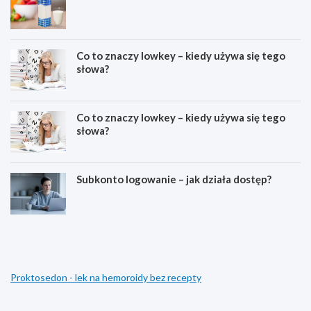
Co to znaczy lowkey – kiedy używa się tego
słowa?
Co to znaczy lowkey – kiedy używa się tego
słowa?
Subkonto logowanie – jak działa dostęp?
C
E
o
s
z
t
n
e
a
t
Proktosedon - lek na hemoroidy bez recepty
c
y
z
k
y
a