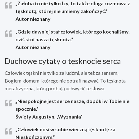
„Żałoba to nie tylko łzy, to także długa rozmowa z
tęsknotą, której nie umiemy zakończyć.”
Autor nieznany
„Gdzie dawniej stał człowiek, którego kochaliśmy,
dziś stoi nasza tęsknota.”
Autor nieznany
Duchowe cytaty o tęsknocie serca
Człowiek tęskni nie tylko za ludźmi, ale też za sensem,
Bogiem, domem, którego nie potrafi nazwać. To tęsknota
metafizyczna, którą próbują uchwycić te słowa.
„Niespokojne jest serce nasze, dopóki w Tobie nie
spocznie.”
Święty Augustyn, „Wyznania”
„Człowiek nosi w sobie wieczną tęsknotę za
Nieskończonym.”