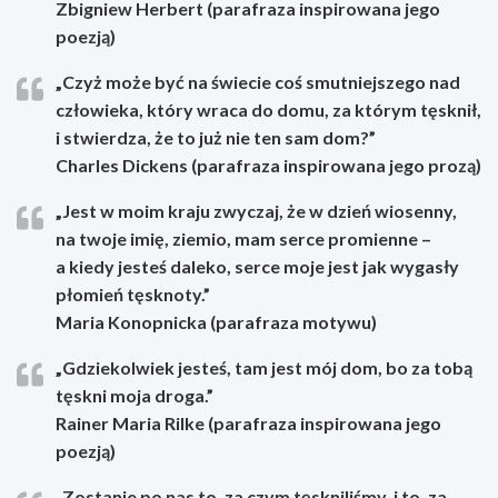
Zbigniew Herbert (parafraza inspirowana jego
poezją)
„Czyż może być na świecie coś smutniejszego nad
człowieka, który wraca do domu, za którym tęsknił,
i stwierdza, że to już nie ten sam dom?”
Charles Dickens (parafraza inspirowana jego prozą)
„Jest w moim kraju zwyczaj, że w dzień wiosenny,
na twoje imię, ziemio, mam serce promienne –
a kiedy jesteś daleko, serce moje jest jak wygasły
płomień tęsknoty.”
Maria Konopnicka (parafraza motywu)
„Gdziekolwiek jesteś, tam jest mój dom, bo za tobą
tęskni moja droga.”
Rainer Maria Rilke (parafraza inspirowana jego
poezją)
„Zostanie po nas to, za czym tęskniliśmy, i to, za