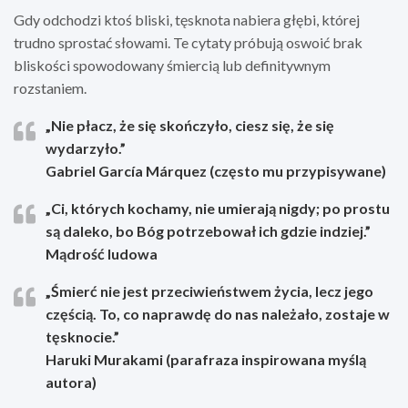
Gdy odchodzi ktoś bliski, tęsknota nabiera głębi, której
trudno sprostać słowami. Te cytaty próbują oswoić brak
bliskości spowodowany śmiercią lub definitywnym
rozstaniem.
„Nie płacz, że się skończyło, ciesz się, że się
wydarzyło.”
Gabriel García Márquez (często mu przypisywane)
„Ci, których kochamy, nie umierają nigdy; po prostu
są daleko, bo Bóg potrzebował ich gdzie indziej.”
Mądrość ludowa
„Śmierć nie jest przeciwieństwem życia, lecz jego
częścią. To, co naprawdę do nas należało, zostaje w
tęsknocie.”
Haruki Murakami (parafraza inspirowana myślą
autora)