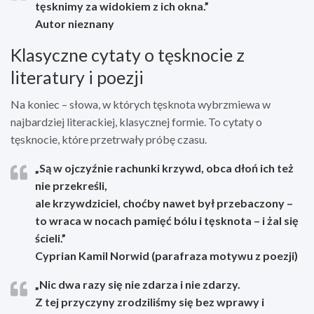
tęsknimy za widokiem z ich okna.”
Autor nieznany
Klasyczne cytaty o tęsknocie z
literatury i poezji
Na koniec – słowa, w których tęsknota wybrzmiewa w
najbardziej literackiej, klasycznej formie. To cytaty o
tęsknocie, które przetrwały próbę czasu.
„Są w ojczyźnie rachunki krzywd, obca dłoń ich też
nie przekreśli,
ale krzywdziciel, choćby nawet był przebaczony –
to wraca w nocach pamięć bólu i tęsknota – i żal się
ścieli.”
Cyprian Kamil Norwid (parafraza motywu z poezji)
„Nic dwa razy się nie zdarza i nie zdarzy.
Z tej przyczyny zrodziliśmy się bez wprawy i