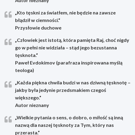
Autor nieznany
„Kto tęskni za światłem, nie będzie na zawsze
błądził w ciemności.”
Przysłowie duchowe
„Człowiek jest istotą, która pamięta Raj, choć nigdy
go w pełni nie widziała – stąd jego bezustanna
tęsknota.”
Paweł Evdokimov (parafraza inspirowana myślą
teologa)
„Każda piękna chwila budzi w nas dziwną tęsknotę –
jakby była jedynie przedsmakiem czegoś
większego.”
Autor nieznany
„Wielkie pytania o sens, o dobro, o miłość są inną
nazwą dla naszej tęsknoty za Tym, który nas
przerasta.”