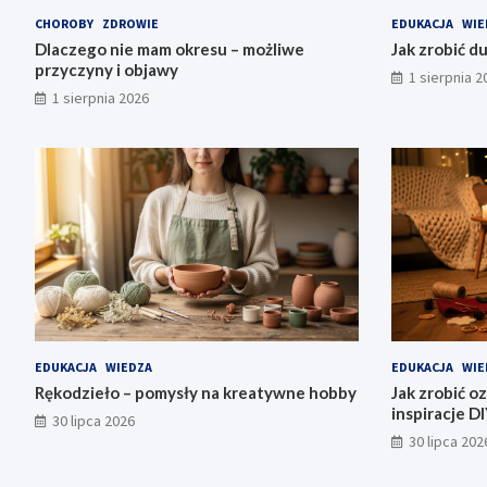
CHOROBY
ZDROWIE
EDUKACJA
WIE
Dlaczego nie mam okresu – możliwe
Jak zrobić d
przyczyny i objawy
1 sierpnia 2
1 sierpnia 2026
EDUKACJA
WIEDZA
EDUKACJA
WIE
Rękodzieło – pomysły na kreatywne hobby
Jak zrobić o
inspiracje D
30 lipca 2026
30 lipca 202