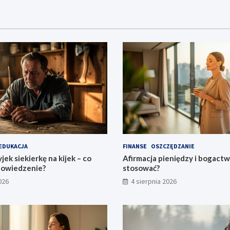
EDUKACJA
FINANSE
OSZCZĘDZANIE
jek siekierkę na kijek – co
Afirmacja pieniędzy i bogactwa
powiedzenie?
stosować?
026
4 sierpnia 2026