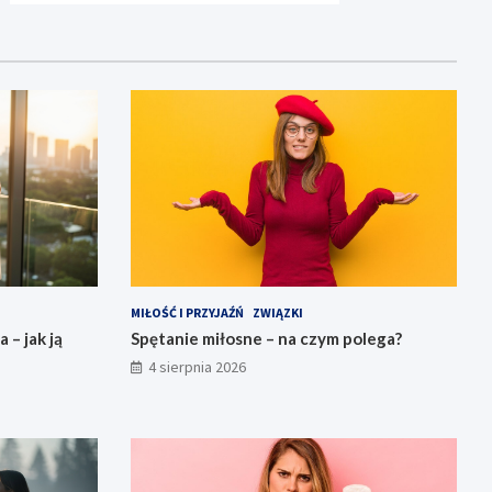
MIŁOŚĆ I PRZYJAŹŃ
ZWIĄZKI
 – jak ją
Spętanie miłosne – na czym polega?
4 sierpnia 2026