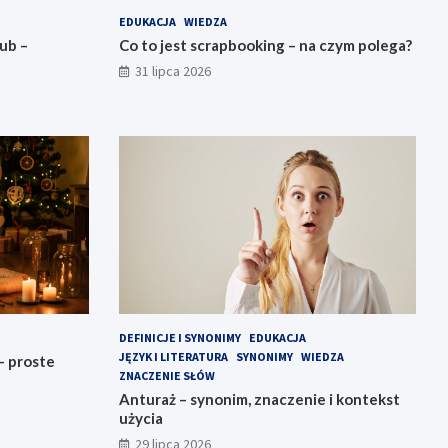
EDUKACJA
WIEDZA
ub –
Co to jest scrapbooking – na czym polega?
31 lipca 2026
DEFINICJE I SYNONIMY
EDUKACJA
JĘZYK I LITERATURA
SYNONIMY
WIEDZA
– proste
ZNACZENIE SŁÓW
Anturaż – synonim, znaczenie i kontekst
użycia
29 lipca 2026