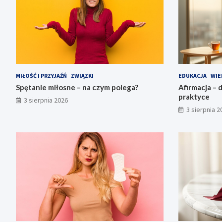
MIŁOŚĆ I PRZYJAŹŃ
ZWIĄZKI
EDUKACJA
WIE
Spętanie miłosne – na czym polega?
Afirmacja – d
praktyce
3 sierpnia 2026
3 sierpnia 2