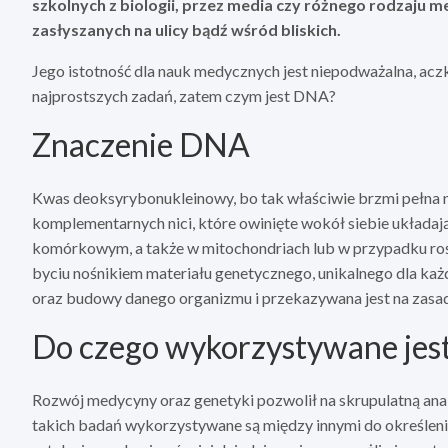
szkolnych z biologii, przez media czy różnego rodzaju
zasłyszanych na ulicy bądź wśród bliskich.
Jego istotność dla nauk medycznych jest niepodważalna, aczko
najprostszych zadań, zatem czym jest DNA?
Znaczenie DNA
Kwas deoksyrybonukleinowy, bo tak właściwie brzmi pełna n
komplementarnych nici, które owinięte wokół siebie układają 
komórkowym, a także w mitochondriach lub w przypadku rośl
byciu nośnikiem materiału genetycznego, unikalnego dla ka
oraz budowy danego organizmu i przekazywana jest na zasad
Do czego wykorzystywane je
Rozwój medycyny oraz genetyki pozwolił na skrupulatną ana
takich badań wykorzystywane są między innymi do określeni