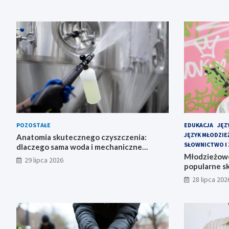
POZOSTAŁE
EDUKACJA
JĘZ
JĘZYK MŁODZI
Anatomia skutecznego czyszczenia:
SŁOWNICTWO I 
dlaczego sama woda i mechaniczne
szorowanie to za mało?
Młodzieżowe
29 lipca 2026
popularne s
28 lipca 202