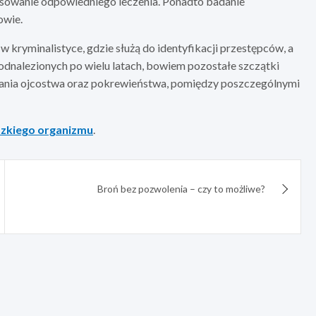
tosowanie odpowiedniego leczenia. Ponadto badanie
owie.
 kryminalistyce, gdzie służą do identyfikacji przestępców, a
odnalezionych po wielu latach, bowiem pozostałe szczątki
alania ojcostwa oraz pokrewieństwa, pomiędzy poszczególnymi
udzkiego organizmu
.
Broń bez pozwolenia – czy to możliwe?