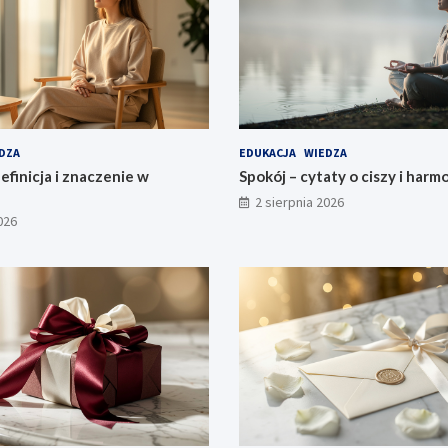
DZA
EDUKACJA
WIEDZA
efinicja i znaczenie w
Spokój – cytaty o ciszy i harmo
2 sierpnia 2026
026