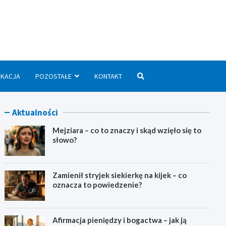
we.pl
UKACJA
POZOSTAŁE
KONTAKT
Aktualności
Mejziara – co to znaczy i skąd wzięło się to
słowo?
Zamienił stryjek siekierkę na kijek – co
oznacza to powiedzenie?
Afirmacja pieniędzy i bogactwa – jak ją