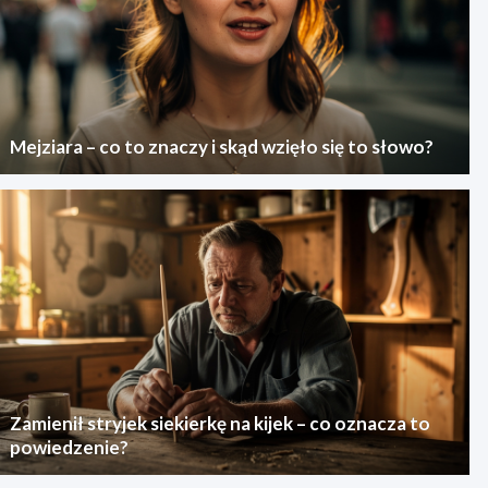
Mejziara – co to znaczy i skąd wzięło się to słowo?
Zamienił stryjek siekierkę na kijek – co oznacza to
powiedzenie?