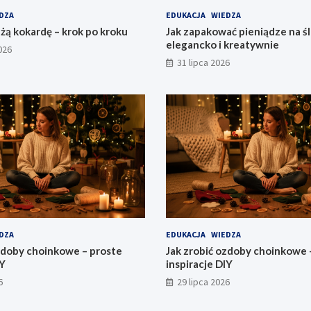
DZA
EDUKACJA
WIEDZA
użą kokardę – krok po kroku
Jak zapakować pieniądze na śl
elegancko i kreatywnie
026
31 lipca 2026
DZA
EDUKACJA
WIEDZA
zdoby choinkowe – proste
Jak zrobić ozdoby choinkowe 
IY
inspiracje DIY
6
29 lipca 2026