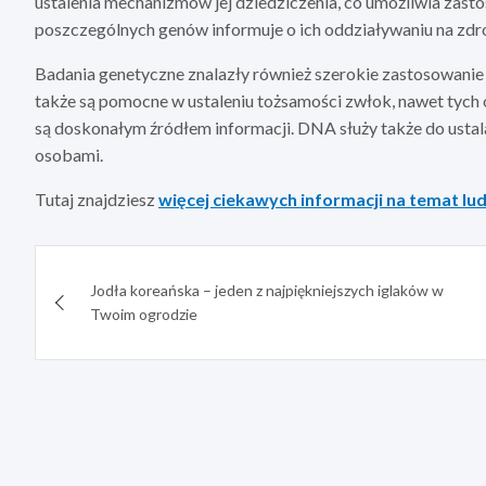
ustalenia mechanizmów jej dziedziczenia, co umożliwia zas
poszczególnych genów informuje o ich oddziaływaniu na zdr
Badania genetyczne znalazły również szerokie zastosowanie w
także są pomocne w ustaleniu tożsamości zwłok, nawet tych 
są doskonałym źródłem informacji. DNA służy także do ust
osobami.
Tutaj znajdziesz
więcej ciekawych informacji na temat l
Nawigacja
Jodła koreańska – jeden z najpiękniejszych iglaków w
wpisu
Twoim ogrodzie