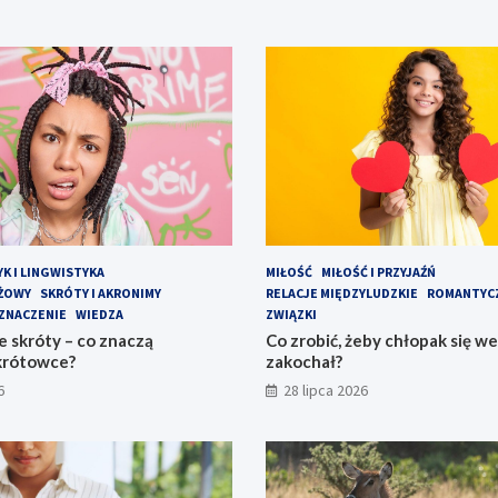
YK I LINGWISTYKA
MIŁOŚĆ
MIŁOŚĆ I PRZYJAŹŃ
EŻOWY
SKRÓTY I AKRONIMY
RELACJE MIĘDZYLUDZKIE
ROMANTYC
ZNACZENIE
WIEDZA
ZWIĄZKI
 skróty – co znaczą
Co zrobić, żeby chłopak się w
krótowce?
zakochał?
6
28 lipca 2026