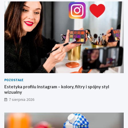
z
u
a
l
n
y
POZOSTAŁE
Estetyka profilu Instagram – kolory, filtry i spójny styl
wizualny
7 sierpnia 2026