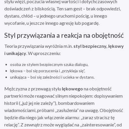
stylu więzi, poczucia własnej wartości i dotychczasowych
doświadczeń z bliskością. Ten sam gest – brak odpowiedzi,
dystans, chłód – u jednego uruchomi pościg, u innego
wycofanie, u jeszcze innego agresję lub pogardę.
Styl przywiązania a reakcja na obojętność
Teoria przywiązania wyróżnia m.in.
styl bezpieczny, lękowy
i unikający
. W uproszczeniu:
osoba ze stylem bezpiecznym szuka dialogu,
lękowa – boi się porzucenia i „przykleja się”,
unikająca – boi się zależności i ucieka w dystans.
Mężczyzna z przewagą stylu
lękowego
na obojętność
partnerki może reagować silnym niepokojem: dopisywaniem
historii („już jej nie zależy”), bombardowaniem
wiadomościami, próbami „zasłużenia” na uwagę. Obojętność
będzie dla niego jak włączenie alarmu: „zaraz stracisz tę
relację”. Z zewnątrz może wyglądać na „zainteresowanie”, od