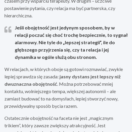
czasem przy wsparciu terapeuty. W drugim – uczciwe
postawienie pytania, czy relacja ma być partnerska, czy
hierarchiczna.
Jeśli obojętność jest jedynym sposobem, by w
relacji poczuć się choć trochę bezpiecznie, to sygnał
alarmowy. Nie tyle do „lepszej strategii”, ile do
głębszego przyjrzenia się, czy ta relacja i jej
dynamika w ogóle służą obu stronom.
W relacjach, w których oboje są gotowi rozmawiać, zwykle
lepiej sprawdza się zasada:
jasny dystans jest lepszy niż
dwuznaczna obojętność
. Można potrzebować mniej
kontaktu, wolniejszego tempa, większej autonomii – ale
zamiast budować to na domysłach, lepiej stworzyć nowy,
przewidywalny sposób bycia razem.
Ostatecznie obojętność na faceta nie jest „magicznym
trikiem”, który zawsze zwiększy atrakcyjność. Jest