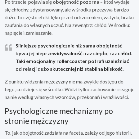
Po trzecie, pojawia się
obojętność pozorna
– ktoś wydaje
się chłodny, zdystansowany, ale w środku przeżywa bardzo
dużo. To często efekt lęku przed odrzuceniem, wstydu, braku
zaufania do własnych uczuć. Na zewnątrz: chłód. W środku:
napięcie i zamieszanie.
Silniejsze psychologicznie niż sama obojętność
bywa jej
nieprzewidywalność
: raz ciepło, raz chłód.
Taki emocjonalny rollercoaster potrafi uzależniać
od relacji dużo skuteczniej niż stabilna bliskość.
Z punktu widzenia mężczyzny nie ma zwykle dostępu do
tego, co dzieje się w środku. Widzi tylko zachowanie i reaguje
na nie według własnych wzorców, przekonań i wrażliwości.
Psychologiczne mechanizmy po
stronie mężczyzny
To, jak obojętność zadziała na faceta, zależy od jego historii,