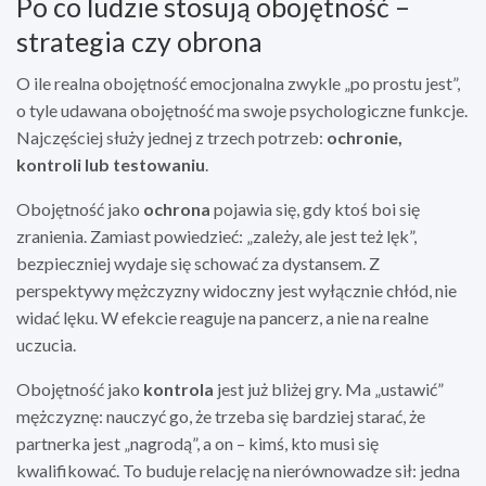
Po co ludzie stosują obojętność –
strategia czy obrona
O ile realna obojętność emocjonalna zwykle „po prostu jest”,
o tyle udawana obojętność ma swoje psychologiczne funkcje.
Najczęściej służy jednej z trzech potrzeb:
ochronie,
kontroli lub testowaniu
.
Obojętność jako
ochrona
pojawia się, gdy ktoś boi się
zranienia. Zamiast powiedzieć: „zależy, ale jest też lęk”,
bezpieczniej wydaje się schować za dystansem. Z
perspektywy mężczyzny widoczny jest wyłącznie chłód, nie
widać lęku. W efekcie reaguje na pancerz, a nie na realne
uczucia.
Obojętność jako
kontrola
jest już bliżej gry. Ma „ustawić”
mężczyznę: nauczyć go, że trzeba się bardziej starać, że
partnerka jest „nagrodą”, a on – kimś, kto musi się
kwalifikować. To buduje relację na nierównowadze sił: jedna