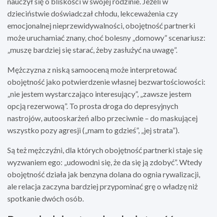
nauczył się o bliskości w swojej rodzinie. Jeżeli w
dzieciństwie doświadczał chłodu, lekceważenia czy
emocjonalnej nieprzewidywalności, obojętność partnerki
może uruchamiać znany, choć bolesny „domowy” scenariusz:
„muszę bardziej się starać, żeby zasłużyć na uwagę”.
Mężczyzna z niską samooceną może interpretować
obojętność jako potwierdzenie własnej bezwartościowości:
„nie jestem wystarczająco interesujący”, „zawsze jestem
opcją rezerwową”. To prosta droga do depresyjnych
nastrojów, autooskarżeń albo przeciwnie – do maskującej
wszystko pozy agresji („mam to gdzieś”, „jej strata”).
Są też mężczyźni, dla których obojętność partnerki staje się
wyzwaniem ego: „udowodni się, że da się ją zdobyć”. Wtedy
obojętność działa jak benzyna dolana do ognia rywalizacji,
ale relacja zaczyna bardziej przypominać grę o władzę niż
spotkanie dwóch osób.