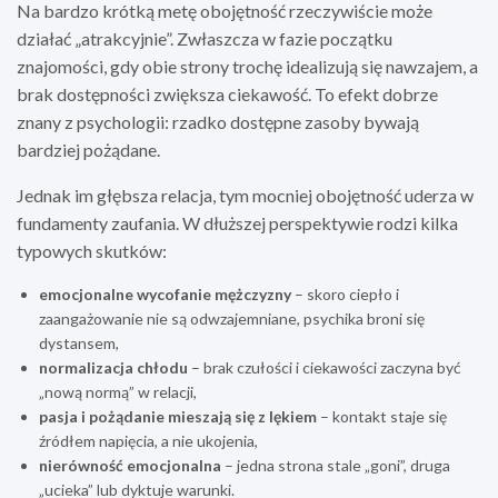
Na bardzo krótką metę obojętność rzeczywiście może
działać „atrakcyjnie”. Zwłaszcza w fazie początku
znajomości, gdy obie strony trochę idealizują się nawzajem, a
brak dostępności zwiększa ciekawość. To efekt dobrze
znany z psychologii: rzadko dostępne zasoby bywają
bardziej pożądane.
Jednak im głębsza relacja, tym mocniej obojętność uderza w
fundamenty zaufania. W dłuższej perspektywie rodzi kilka
typowych skutków:
emocjonalne wycofanie mężczyzny
– skoro ciepło i
zaangażowanie nie są odwzajemniane, psychika broni się
dystansem,
normalizacja chłodu
– brak czułości i ciekawości zaczyna być
„nową normą” w relacji,
pasja i pożądanie mieszają się z lękiem
– kontakt staje się
źródłem napięcia, a nie ukojenia,
nierówność emocjonalna
– jedna strona stale „goni”, druga
„ucieka” lub dyktuje warunki.