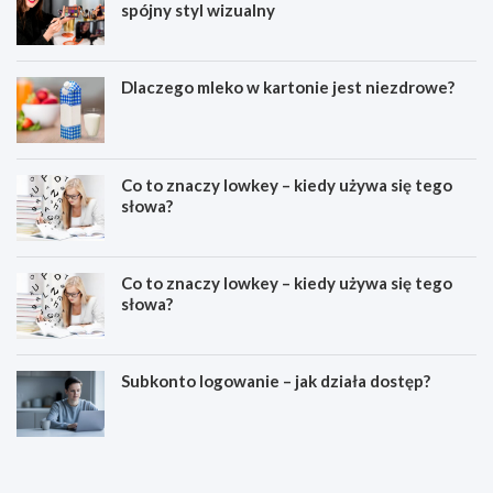
spójny styl wizualny
Dlaczego mleko w kartonie jest niezdrowe?
Co to znaczy lowkey – kiedy używa się tego
słowa?
Co to znaczy lowkey – kiedy używa się tego
słowa?
Subkonto logowanie – jak działa dostęp?
C
E
o
s
z
t