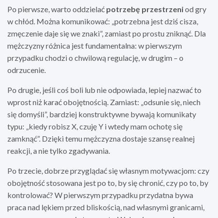
Po pierwsze, warto oddzielać
potrzebę przestrzeni
od gry
w chłód. Można komunikować: „potrzebna jest dziś cisza,
zmęczenie daje się we znaki”, zamiast po prostu zniknąć. Dla
mężczyzny różnica jest fundamentalna: w pierwszym
przypadku chodzi o chwilową regulację, w drugim – o
odrzucenie.
Po drugie, jeśli coś boli lub nie odpowiada, lepiej nazwać to
wprost niż karać obojętnością. Zamiast: „odsunie się, niech
się domyśli”, bardziej konstruktywne bywają komunikaty
typu: „kiedy robisz X, czuję Y i wtedy mam ochotę się
zamknąć”. Dzięki temu mężczyzna dostaje szansę realnej
reakcji, a nie tylko zgadywania.
Po trzecie, dobrze przyglądać się własnym motywacjom: czy
obojętność stosowana jest po to, by się chronić, czy po to, by
kontrolować? W pierwszym przypadku przydatna bywa
praca nad lękiem przed bliskością, nad własnymi granicami,