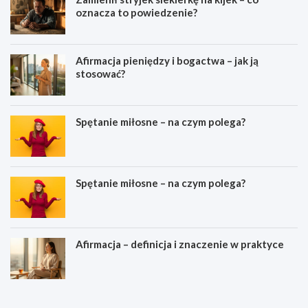
oznacza to powiedzenie?
Afirmacja pieniędzy i bogactwa – jak ją
stosować?
Spętanie miłosne – na czym polega?
Spętanie miłosne – na czym polega?
Afirmacja – definicja i znaczenie w praktyce
M
Z
e
a
j
m