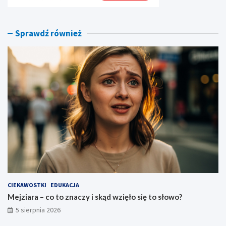
i
k
ę
i
ł
j
o
e
Sprawdź również
s
k
i
–
ę
c
t
o
o
o
s
z
ł
n
o
a
w
c
o
z
?
a
t
o
p
o
w
CIEKAWOSTKI
EDUKACJA
i
Mejziara – co to znaczy i skąd wzięło się to słowo?
e
5 sierpnia 2026
d
z