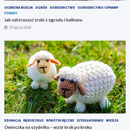
OCHRONA ROŚLIN
OGRÓD
OGRODNICTWO
OGRODNICTWO I UPRAWY
PORADY
Jak odstraszyć sroki z ogrodu i balkonu
25 lipca 2026
EDUKACJA
RĘKODZIEŁO
ROBÓTKI RĘCZNE
SZYDEŁKOWANIE
WIEDZA
Owieczka na szydełku – wzór krok po kroku