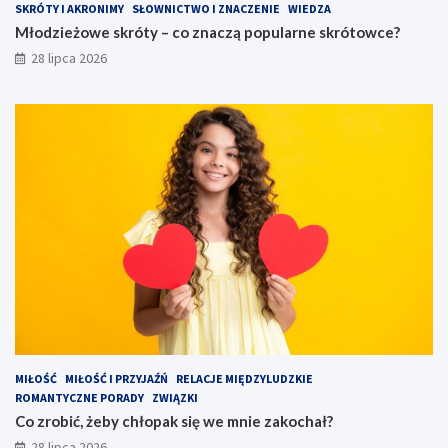
SKRÓTY I AKRONIMY
SŁOWNICTWO I ZNACZENIE
WIEDZA
Młodzieżowe skróty – co znaczą popularne skrótowce?
28 lipca 2026
MIŁOŚĆ
MIŁOŚĆ I PRZYJAŹŃ
RELACJE MIĘDZYLUDZKIE
ROMANTYCZNE PORADY
ZWIĄZKI
Co zrobić, żeby chłopak się we mnie zakochał?
28 lipca 2026