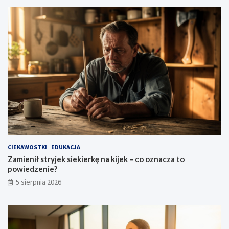
e
n
i
e
?
CIEKAWOSTKI
EDUKACJA
Zamienił stryjek siekierkę na kijek – co oznacza to
powiedzenie?
5 sierpnia 2026