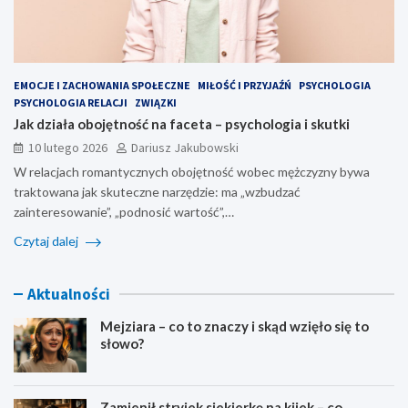
EMOCJE I ZACHOWANIA SPOŁECZNE
MIŁOŚĆ I PRZYJAŹŃ
PSYCHOLOGIA
PSYCHOLOGIA RELACJI
ZWIĄZKI
Jak działa obojętność na faceta – psychologia i skutki
10 lutego 2026
Dariusz Jakubowski
W relacjach romantycznych obojętność wobec mężczyzny bywa
traktowana jak skuteczne narzędzie: ma „wzbudzać
zainteresowanie”, „podnosić wartość”,…
Czytaj dalej
Aktualności
Mejziara – co to znaczy i skąd wzięło się to
słowo?
Zamienił stryjek siekierkę na kijek – co