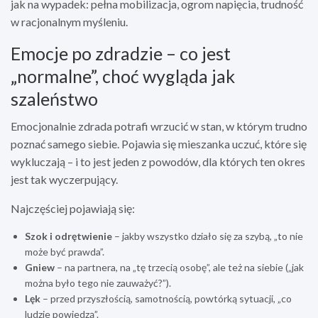
jak na wypadek: pełna mobilizacja, ogrom napięcia, trudność
w racjonalnym myśleniu.
Emocje po zdradzie – co jest
„normalne”, choć wygląda jak
szaleństwo
Emocjonalnie zdrada potrafi wrzucić w stan, w którym trudno
poznać samego siebie. Pojawia się mieszanka uczuć, które się
wykluczają – i to jest jeden z powodów, dla których ten okres
jest tak wyczerpujący.
Najczęściej pojawiają się:
Szok i odrętwienie
– jakby wszystko działo się za szybą, „to nie
może być prawda”.
Gniew
– na partnera, na „tę trzecią osobę”, ale też na siebie („jak
można było tego nie zauważyć?”).
Lęk
– przed przyszłością, samotnością, powtórką sytuacji, „co
ludzie powiedzą”.