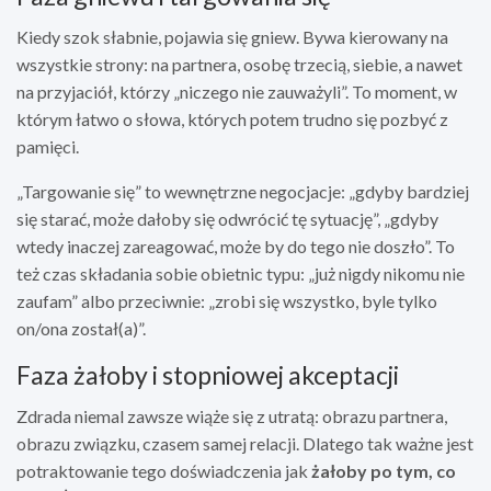
Kiedy szok słabnie, pojawia się gniew. Bywa kierowany na
wszystkie strony: na partnera, osobę trzecią, siebie, a nawet
na przyjaciół, którzy „niczego nie zauważyli”. To moment, w
którym łatwo o słowa, których potem trudno się pozbyć z
pamięci.
„Targowanie się” to wewnętrzne negocjacje: „gdyby bardziej
się starać, może dałoby się odwrócić tę sytuację”, „gdyby
wtedy inaczej zareagować, może by do tego nie doszło”. To
też czas składania sobie obietnic typu: „już nigdy nikomu nie
zaufam” albo przeciwnie: „zrobi się wszystko, byle tylko
on/ona został(a)”.
Faza żałoby i stopniowej akceptacji
Zdrada niemal zawsze wiąże się z utratą: obrazu partnera,
obrazu związku, czasem samej relacji. Dlatego tak ważne jest
potraktowanie tego doświadczenia jak
żałoby po tym, co