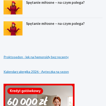
Spętanie miłosne – na czym polega?
Spętanie miłosne – na czym polega?
C
M
o
e
o
j
z
z
n
i
Proktosedon - lek na hemoroidy bez recepty
a
a
c
r
z
a
a
–
Kalendarz alergika 2026 - Apteczka na sezon
ś
c
r
o
o
t
d
o
k
z
o
n
w
a