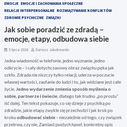
EMOCJE
EMOCJE I ZACHOWANIA SPOŁECZNE
RELACJE INTERPERSONALNE
ROZWIĄZYWANIE KONFLIKTÓW
ZDROWIE PSYCHICZNE
ZWIĄZKI
Jak sobie poradzić ze zdradą –
emocje, etapy, odbudowa siebie
5 lipca 2026
Dariusz Jakubowski
Jedna wiadomość w telefonie, jedno wyznanie, jedno
odkrycie – i cały dotychczasowy obraz związku pęka jak
szkło. Zdrada nie niszczy tylko relacji, uderza w poczucie
własnej wartości, zaufanie do ludzi i to, jak widziane jest całe
życie.
Jedno wydarzenie zmienia sposób myślenia o
sobie, partnerze i świecie
, dlatego tak trudno „po prostu”
iść dalej. Ten tekst pokazuje, co się dzieje z psychiką po
zdradzie, jakie etapy zwykle się przechodzi i jak krok po
kroku
odbudować siebie
– niezależnie od tego, czy związek
przetrwa, czy nie. Zamiast pustych haseł, konkretny opis