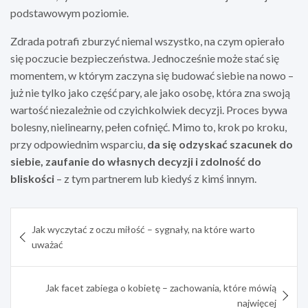
podstawowym poziomie.
Zdrada potrafi zburzyć niemal wszystko, na czym opierało
się poczucie bezpieczeństwa. Jednocześnie może stać się
momentem, w którym zaczyna się budować siebie na nowo –
już nie tylko jako część pary, ale jako osobę, która zna swoją
wartość niezależnie od czyichkolwiek decyzji. Proces bywa
bolesny, nielinearny, pełen cofnięć. Mimo to, krok po kroku,
przy odpowiednim wsparciu,
da się odzyskać szacunek do
siebie, zaufanie do własnych decyzji i zdolność do
bliskości
– z tym partnerem lub kiedyś z kimś innym.
Nawigacja
Jak wyczytać z oczu miłość – sygnały, na które warto
wpisu
uważać
Jak facet zabiega o kobietę – zachowania, które mówią
najwięcej