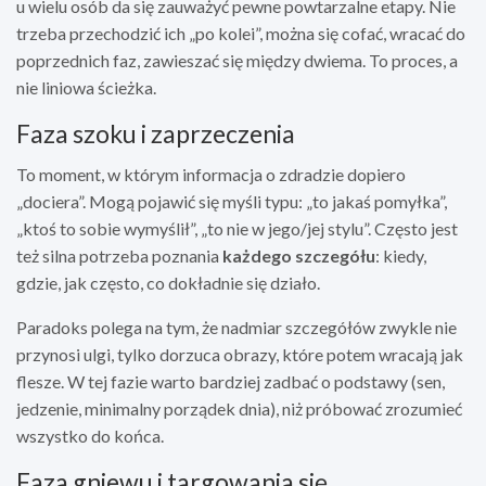
u wielu osób da się zauważyć pewne powtarzalne etapy. Nie
trzeba przechodzić ich „po kolei”, można się cofać, wracać do
poprzednich faz, zawieszać się między dwiema. To proces, a
nie liniowa ścieżka.
Faza szoku i zaprzeczenia
To moment, w którym informacja o zdradzie dopiero
„dociera”. Mogą pojawić się myśli typu: „to jakaś pomyłka”,
„ktoś to sobie wymyślił”, „to nie w jego/jej stylu”. Często jest
też silna potrzeba poznania
każdego szczegółu
: kiedy,
gdzie, jak często, co dokładnie się działo.
Paradoks polega na tym, że nadmiar szczegółów zwykle nie
przynosi ulgi, tylko dorzuca obrazy, które potem wracają jak
flesze. W tej fazie warto bardziej zadbać o podstawy (sen,
jedzenie, minimalny porządek dnia), niż próbować zrozumieć
wszystko do końca.
Faza gniewu i targowania się