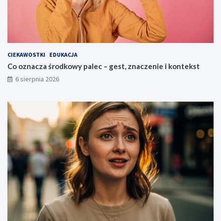
n
?
t
e
k
s
t
CIEKAWOSTKI
EDUKACJA
Co oznacza środkowy palec – gest, znaczenie i kontekst
6 sierpnia 2026