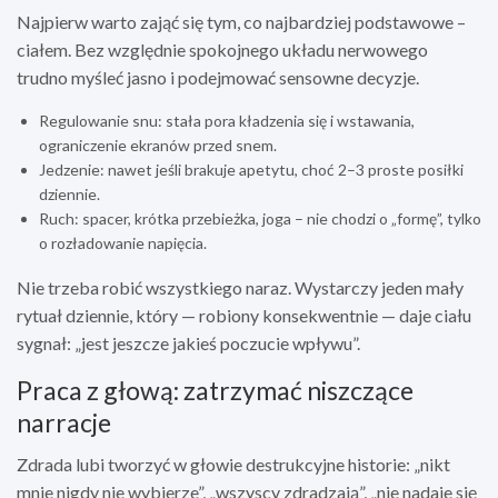
Najpierw warto zająć się tym, co najbardziej podstawowe –
ciałem. Bez względnie spokojnego układu nerwowego
trudno myśleć jasno i podejmować sensowne decyzje.
Regulowanie snu: stała pora kładzenia się i wstawania,
ograniczenie ekranów przed snem.
Jedzenie: nawet jeśli brakuje apetytu, choć 2–3 proste posiłki
dziennie.
Ruch: spacer, krótka przebieżka, joga – nie chodzi o „formę”, tylko
o rozładowanie napięcia.
Nie trzeba robić wszystkiego naraz. Wystarczy jeden mały
rytuał dziennie, który — robiony konsekwentnie — daje ciału
sygnał: „jest jeszcze jakieś poczucie wpływu”.
Praca z głową: zatrzymać niszczące
narracje
Zdrada lubi tworzyć w głowie destrukcyjne historie: „nikt
mnie nigdy nie wybierze”, „wszyscy zdradzają”, „nie nadaje się