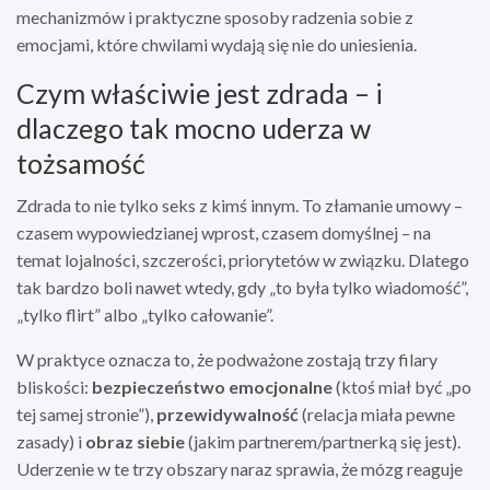
mechanizmów i praktyczne sposoby radzenia sobie z
emocjami, które chwilami wydają się nie do uniesienia.
Czym właściwie jest zdrada – i
dlaczego tak mocno uderza w
tożsamość
Zdrada to nie tylko seks z kimś innym. To złamanie umowy –
czasem wypowiedzianej wprost, czasem domyślnej – na
temat lojalności, szczerości, priorytetów w związku. Dlatego
tak bardzo boli nawet wtedy, gdy „to była tylko wiadomość”,
„tylko flirt” albo „tylko całowanie”.
W praktyce oznacza to, że podważone zostają trzy filary
bliskości:
bezpieczeństwo emocjonalne
(ktoś miał być „po
tej samej stronie”),
przewidywalność
(relacja miała pewne
zasady) i
obraz siebie
(jakim partnerem/partnerką się jest).
Uderzenie w te trzy obszary naraz sprawia, że mózg reaguje