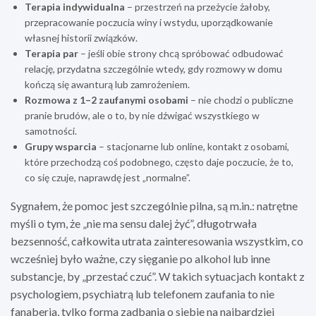
Terapia indywidualna
– przestrzeń na przeżycie żałoby,
przepracowanie poczucia winy i wstydu, uporządkowanie
własnej historii związków.
Terapia par
– jeśli obie strony chcą spróbować odbudować
relację, przydatna szczególnie wtedy, gdy rozmowy w domu
kończą się awanturą lub zamrożeniem.
Rozmowa z 1–2 zaufanymi osobami
– nie chodzi o publiczne
pranie brudów, ale o to, by nie dźwigać wszystkiego w
samotności.
Grupy wsparcia
– stacjonarne lub online, kontakt z osobami,
które przechodzą coś podobnego, często daje poczucie, że to,
co się czuje, naprawdę jest „normalne”.
Sygnałem, że pomoc jest szczególnie pilna, są m.in.: natrętne
myśli o tym, że „nie ma sensu dalej żyć”, długotrwała
bezsenność, całkowita utrata zainteresowania wszystkim, co
wcześniej było ważne, czy sięganie po alkohol lub inne
substancje, by „przestać czuć”. W takich sytuacjach kontakt z
psychologiem, psychiatrą lub telefonem zaufania to nie
fanaberia, tylko forma zadbania o siebie na najbardziej