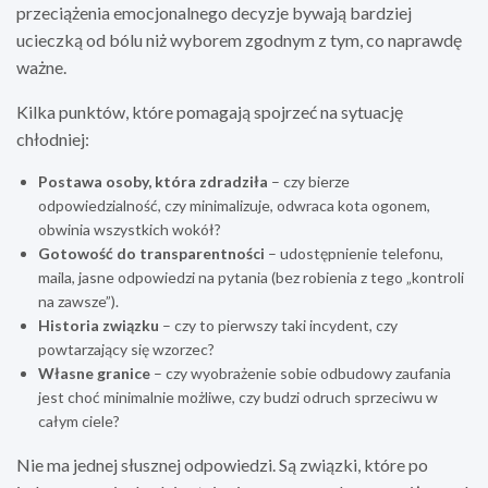
przeciążenia emocjonalnego decyzje bywają bardziej
ucieczką od bólu niż wyborem zgodnym z tym, co naprawdę
ważne.
Kilka punktów, które pomagają spojrzeć na sytuację
chłodniej:
Postawa osoby, która zdradziła
– czy bierze
odpowiedzialność, czy minimalizuje, odwraca kota ogonem,
obwinia wszystkich wokół?
Gotowość do transparentności
– udostępnienie telefonu,
maila, jasne odpowiedzi na pytania (bez robienia z tego „kontroli
na zawsze”).
Historia związku
– czy to pierwszy taki incydent, czy
powtarzający się wzorzec?
Własne granice
– czy wyobrażenie sobie odbudowy zaufania
jest choć minimalnie możliwe, czy budzi odruch sprzeciwu w
całym ciele?
Nie ma jednej słusznej odpowiedzi. Są związki, które po