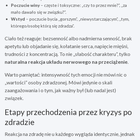
Poczucie winy
– częste i toksyczne: „czy to przez mnie?”, „za
mało dawało się w związku?”.
Wstyd
– poczucie bycia „gorszym”, „niewystarczającym”, „tym,
którego/osobę którą się zdradza”.
Ciało też reaguje: bezsenność albo nadmierna senność, brak
apetytu lub objadanie się, kołatanie serca, napięcie mięśni,
trudności z koncentracją. To nie „słabość charakteru”, tylko
naturalna reakcja układu nerwowego na przeciążenie
.
Warto pamiętać: intensywność tych emocji nie mówi nic o
„wartości” osoby zdradzonej. Mówi jedynie o skali
zaangażowania i o tym, jak ważny był (lub nadal jest)
związek.
Etapy przechodzenia przez kryzys po
zdradzie
Reakcja na zdradę nie u każdego wygląda identycznie, jednak