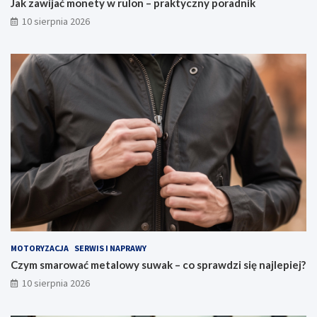
Jak zawijać monety w rulon – praktyczny poradnik
j
10 sierpnia 2026
?
MOTORYZACJA
SERWIS I NAPRAWY
Czym smarować metalowy suwak – co sprawdzi się najlepiej?
10 sierpnia 2026