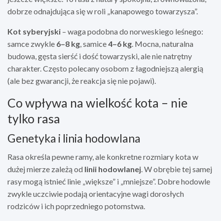
dobrze odnajdująca się w roli „kanapowego towarzysza”.
Kot syberyjski
– waga podobna do norweskiego leśnego:
samce zwykle
6–8 kg
, samice
4–6 kg
. Mocna, naturalna
budowa, gęsta sierść i dość towarzyski, ale nie natrętny
charakter. Często polecany osobom z łagodniejszą alergią
(ale bez gwarancji, że reakcja się nie pojawi).
Co wpływa na wielkość kota – nie
tylko rasa
Genetyka i linia hodowlana
Rasa określa pewne ramy, ale konkretne rozmiary kota w
dużej mierze zależą od
linii hodowlanej
. W obrębie tej samej
rasy mogą istnieć linie „większe” i „mniejsze”. Dobre hodowle
zwykle uczciwie podają orientacyjne wagi dorosłych
rodziców i ich poprzedniego potomstwa.