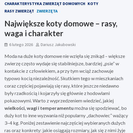
CHARAKTERYSTYKA ZWIERZĄT DOMOWYCH
KOTY
RASY ZWIERZĄT
ZWIERZĘTA
Największe koty domowe – rasy,
waga i charakter
6 lutego 2026
Dariusz Jakubowski
Moda na duże koty domowe nie wzięła się znikąd – większe
zwierzę często wydaje się stabilniejsze, bardziej „psie” w
kontakcie z człowiekiem, a przy tym wciąż zachowuje
typowo kocią niezależność. Skutkiem tego w mieszkaniach
coraz częściej pojawiają się rasy, które jeszcze niedawno
były rzadkością i kojarzyły się głównie z hodowlami
pokazowymi. Warto z wyprzedzeniem wiedzieć, jakiej
wielkości, wagi i temperamentu
można się spodziewać, bo
duży kot to inne wyzwania niż popularny „dachowiec” ważący
3–4 kg. Poniżej zestawienie najczęściej wybieranych dużych
ras oraz konkrety: jakie osiągają rozmiary, jak się z nimi żyje