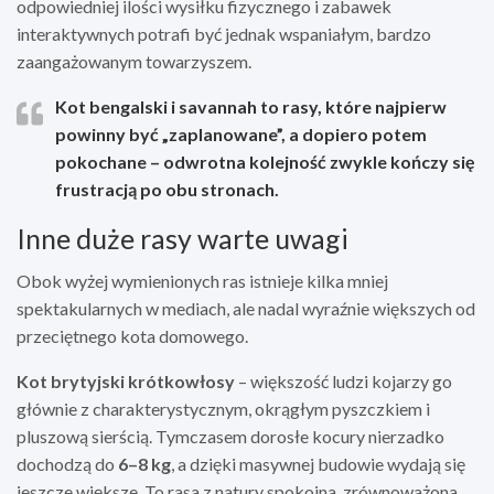
odpowiedniej ilości wysiłku fizycznego i zabawek
interaktywnych potrafi być jednak wspaniałym, bardzo
zaangażowanym towarzyszem.
Kot bengalski i savannah to rasy, które najpierw
powinny być „zaplanowane”, a dopiero potem
pokochane – odwrotna kolejność zwykle kończy się
frustracją po obu stronach.
Inne duże rasy warte uwagi
Obok wyżej wymienionych ras istnieje kilka mniej
spektakularnych w mediach, ale nadal wyraźnie większych od
przeciętnego kota domowego.
Kot brytyjski krótkowłosy
– większość ludzi kojarzy go
głównie z charakterystycznym, okrągłym pyszczkiem i
pluszową sierścią. Tymczasem dorosłe kocury nierzadko
dochodzą do
6–8 kg
, a dzięki masywnej budowie wydają się
jeszcze większe. To rasa z natury spokojna, zrównoważona,