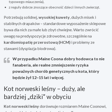
typowego miauczenia),
z reguły dobrze znoszące obecność dzieci i innych zwierząt.
Potrzebują solidnej,
wysokiej kuwety
, dużych misek i
stabilnych drapaków – standardowe wyposażenie sklepowe
bywa dla nich za małe lub zbyt chwiejne. Warto zwrócić
uwagę na predyspozycje zdrowotne, szczególnie na
kardiomiopatię przerostową (HCM)
i problemy ze
stawami (dysplazja biodrowa).
W przypadku Maine Coona dobry hodowca to nie
fanaberia, ale realne zmniejszenie ryzyka
poważnych chorób genetycznych u kota, który
będzie żył 12–15 lat i więcej.
Kot norweski leśny – duży, ale
bardziej „dziki” w obyciu
Kot norweski leśny
dorównuje rozmiarem Maine Coonowi,