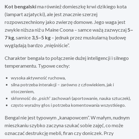
Kot bengalski
ma również domieszkę krwi dzikiego kota
(lampart azjatycki), ale jest znacznie szerzej
rozpowszechniony jako zwierzę domowe. Jego waga jest
zwykle niższa niż u Maine Coona – samce ważą zazwyczaj
5–
7 kg
, samice
3,5–5 kg
– jednak przez muskularną budowę
wyglądają bardzo „mięśniście”.
Charakter bengala to połączenie dużej inteligencji i silnego
temperamentu. Typowe cechy:
wysoka aktywność ruchowa,
silna potrzeba interakcji – zarówno z człowiekiem, jak i
otoczeniem,
skłonność do „psich” zachowań (aportowanie, nauka sztuczek),
często wyraźny głos i potrzeba komentowania wszystkiego.
Bengal nie jest typowym „kanapowcem”. W małym, nudnym
mieszkaniu szybko zaczyna szukać sobie zajęć, co może
oznaczać destrukcję mebli, firan czy doniczek. Przy