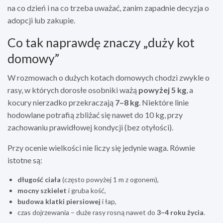
na co dzień i na co trzeba uważać, zanim zapadnie decyzja o
adopcji lub zakupie.
Co tak naprawdę znaczy „duży kot
domowy”
W rozmowach o dużych kotach domowych chodzi zwykle o
rasy, w których dorosłe osobniki ważą
powyżej 5 kg
, a
kocury nierzadko przekraczają
7–8 kg
. Niektóre linie
hodowlane potrafią zbliżać się nawet do 10 kg, przy
zachowaniu prawidłowej kondycji (bez otyłości).
Przy ocenie wielkości nie liczy się jedynie waga. Równie
istotne są:
długość ciała
(często powyżej 1 m z ogonem),
mocny szkielet
i gruba kość,
budowa klatki piersiowej
i łap,
czas dojrzewania – duże rasy rosną nawet do
3–4 roku życia
.