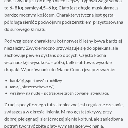
choć zwykle jest od niego nieco lżejszy. Typowa waga samca
to
6–8 kg
, samicy
4,5–6 kg
. Ciało jest długie, muskularne, z
bardzo mocnym kośćcem. Charakterystyczna jest gęsta,
półdługa sierść z podwójnym podszerstkiem, przystosowana
do surowego klimatu.
Pod względem charakteru kot norweski leśny bywa bardziej
niezależny. Zwykle mocno przywiązuje się do opiekuna, ale
zachowuje pewien dystans do obcych. Często kocha
wspinaczkę i wysokość – półki, belki sufitowe, wysokie
drapaki. W porównaniu do Maine Coona jest przeważnie:
bardziej „sportowy” i ruchliwy,
mniej „pieszczochowaty”,
wrażliwy na nudę – potrzebuje zróżnicowanej stymulacji.
Z racji specyficznego futra konieczne jest regularne czesanie,
zwłaszcza w okresie linienia. Mimo gęstej okrywy, przy
dobrej pielęgnacji sierść raczej się nie kołtuni, ale zaniedbana
potrafi tworzyć zbite płaty wymagające wycinania.