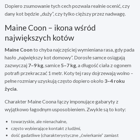
Dopiero zsumowanie tych cech pozwala realnie ocenić, czy
dany kot będzie „duży”, czy tylko cięższy przez nadwagę.
Maine Coon – ikona wśród
największych kotów
Maine Coon
to chyba najczęściej wymieniana rasa, gdy pada
hasło „największy kot domowy”. Dorosłe samce osiągają
zazwyczaj
7–9 kg
, samice
5–7 kg
, a długość ciała z ogonem
potrafi przekraczać 1 metr. Koty tej rasy dojrzewają wolno –
pełne rozmiary uzyskują często dopiero około
3–4 roku
życia
.
Charakter Maine Coona łączy imponujące gabaryty z
wyjątkowo łagodnym usposobieniem. Zwykle są to koty:
towarzyskie, ale nienachalne,
często wybierające kontakt z ludźmi,
dość gadatliwe (charakterystyczne „ćwierkanie” zamiast