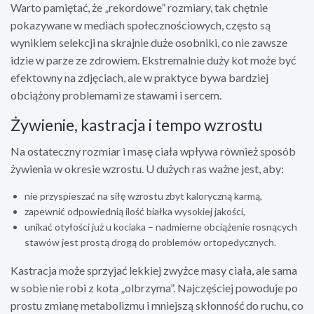
Warto pamiętać, że „rekordowe” rozmiary, tak chętnie
pokazywane w mediach społecznościowych, często są
wynikiem selekcji na skrajnie duże osobniki, co nie zawsze
idzie w parze ze zdrowiem. Ekstremalnie duży kot może być
efektowny na zdjęciach, ale w praktyce bywa bardziej
obciążony problemami ze stawami i sercem.
Żywienie, kastracja i tempo wzrostu
Na ostateczny rozmiar i masę ciała wpływa również sposób
żywienia w okresie wzrostu. U dużych ras ważne jest, aby:
nie przyspieszać na siłę wzrostu zbyt kaloryczną karmą,
zapewnić odpowiednią ilość białka wysokiej jakości,
unikać otyłości już u kociaka – nadmierne obciążenie rosnących
stawów jest prostą drogą do problemów ortopedycznych.
Kastracja może sprzyjać lekkiej zwyżce masy ciała, ale sama
w sobie nie robi z kota „olbrzyma”. Najczęściej powoduje po
prostu zmianę metabolizmu i mniejszą skłonność do ruchu, co