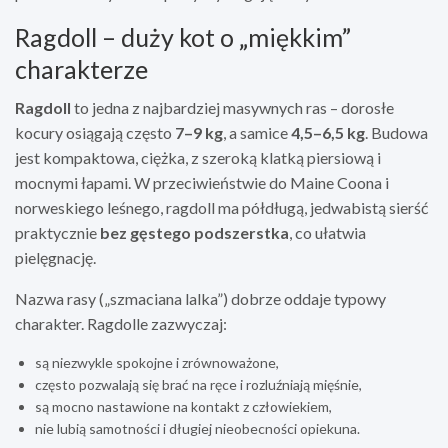
Ragdoll – duży kot o „miękkim”
charakterze
Ragdoll
to jedna z najbardziej masywnych ras – dorosłe
kocury osiągają często
7–9 kg
, a samice
4,5–6,5 kg
. Budowa
jest kompaktowa, ciężka, z szeroką klatką piersiową i
mocnymi łapami. W przeciwieństwie do Maine Coona i
norweskiego leśnego, ragdoll ma półdługą, jedwabistą sierść
praktycznie
bez gęstego podszerstka
, co ułatwia
pielęgnację.
Nazwa rasy („szmaciana lalka”) dobrze oddaje typowy
charakter. Ragdolle zazwyczaj:
są niezwykle spokojne i zrównoważone,
często pozwalają się brać na ręce i rozluźniają mięśnie,
są mocno nastawione na kontakt z człowiekiem,
nie lubią samotności i długiej nieobecności opiekuna.