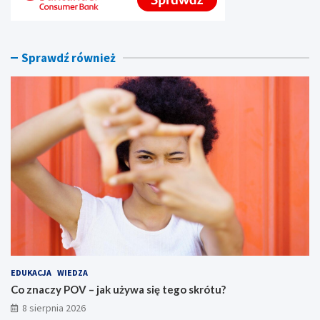
o
o
s
l
k
o
r
r
Sprawdź również
ó
y
t
,
u
f
?
i
l
t
r
y
i
s
p
ó
j
n
y
s
EDUKACJA
WIEDZA
t
Co znaczy POV – jak używa się tego skrótu?
y
8 sierpnia 2026
l