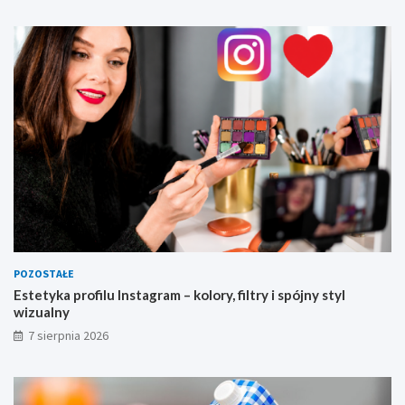
w
i
z
u
a
l
n
y
POZOSTAŁE
Estetyka profilu Instagram – kolory, filtry i spójny styl
wizualny
7 sierpnia 2026