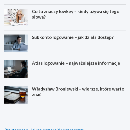
Co to znaczy lowkey – kiedy używa się tego
słowa?
Subkonto logowanie – jak działa dostęp?
Atlas logowanie – najważniejsze informacje
Władysław Broniewski – wiersze, które warto
znać
D
C
l
o
a
t
c
o
z
z
Proktosedon - lek na hemoroidy bez recepty