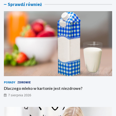
z
ę
Sprawdź również
d
t
r
e
o
g
w
o
e
s
?
ł
o
w
a
?
PORADY
ZDROWIE
Dlaczego mleko w kartonie jest niezdrowe?
7 sierpnia 2026