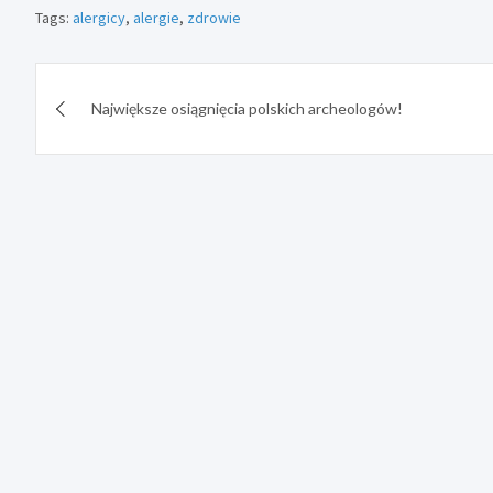
Tags:
alergicy
,
alergie
,
zdrowie
Nawigacja
Największe osiągnięcia polskich archeologów!
wpisu