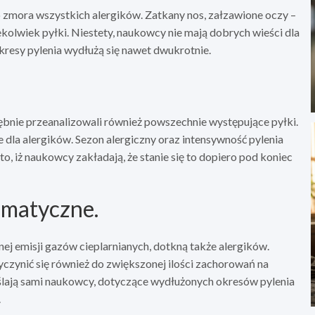
 to zmora wszystkich alergików. Zatkany nos, załzawione oczy –
ekolwiek pyłki. Niestety, naukowcy nie mają dobrych wieści dla
kresy pylenia wydłużą się nawet dwukrotnie.
ębnie przeanalizowali również powszechnie występujące pyłki.
 dla alergików. Sezon alergiczny oraz intensywność pylenia
o, iż naukowcy zakładają, że stanie się to dopiero pod koniec
imatyczne.
ej emisji gazów cieplarnianych, dotkną także alergików.
czynić się również do zwiększonej ilości zachorowań na
eślają sami naukowcy, dotyczące wydłużonych okresów pylenia
.