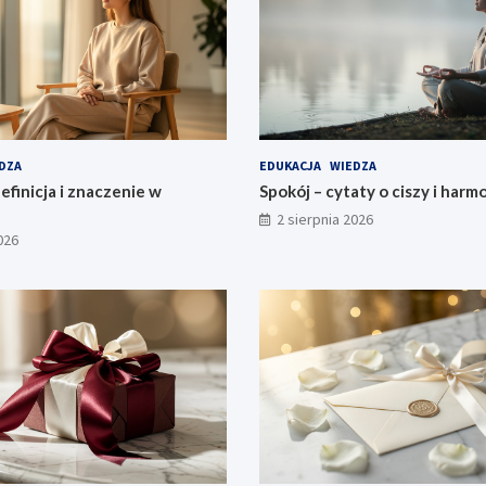
DZA
EDUKACJA
WIEDZA
efinicja i znaczenie w
Spokój – cytaty o ciszy i harmo
2 sierpnia 2026
026