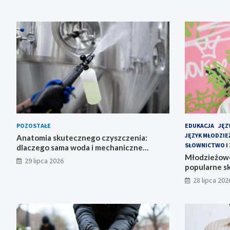
POZOSTAŁE
EDUKACJA
JĘZ
JĘZYK MŁODZI
Anatomia skutecznego czyszczenia:
SŁOWNICTWO I 
dlaczego sama woda i mechaniczne
szorowanie to za mało?
Młodzieżowe
29 lipca 2026
popularne s
28 lipca 202