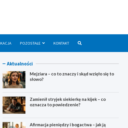
we.pl
UKACJA
POZOSTAŁE
KONTAKT
Aktualności
Mejziara – co to znaczy i skąd wzięło się to
słowo?
Zamienił stryjek siekierkę na kijek – co
oznacza to powiedzenie?
Afirmacja pieniędzy i bogactwa – jak ją