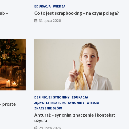
EDUKACJA
WIEDZA
ub –
Co to jest scrapbooking – na czym polega?
31 lipca 2026
DEFINICJE I SYNONIMY
EDUKACJA
JĘZYK I LITERATURA
SYNONIMY
WIEDZA
– proste
ZNACZENIE SŁÓW
Anturaż – synonim, znaczenie i kontekst
użycia
29 lipca 2026