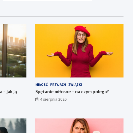
MIŁOŚĆ I PRZYJAŹŃ
ZWIĄZKI
 – jak ją
Spętanie miłosne – na czym polega?
4 sierpnia 2026