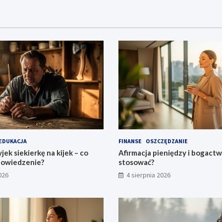
EDUKACJA
FINANSE
OSZCZĘDZANIE
jek siekierkę na kijek – co
Afirmacja pieniędzy i bogactwa
powiedzenie?
stosować?
026
4 sierpnia 2026