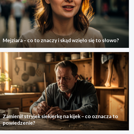
Mejziara – co to znaczy i skąd wzięło się to słowo?
Zamienił stryjek siekierkę na kijek – co oznacza to
powiedzenie?