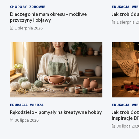
CHOROBY
ZDROWIE
EDUKACJA
WIE
Dlaczego nie mam okresu – możliwe
Jak zrobić d
przyczyny i objawy
1 sierpnia 2
1 sierpnia 2026
EDUKACJA
WIEDZA
EDUKACJA
WIE
Rękodzieło – pomysły na kreatywne hobby
Jak zrobić o
inspiracje D
30 lipca 2026
30 lipca 202