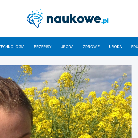
Nauko
TECHNOLOGIA
PRZEPISY
URODA
ZDROWIE
URODA
ED