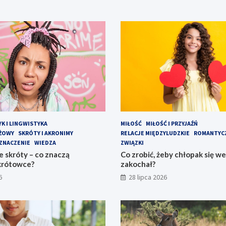
YK I LINGWISTYKA
MIŁOŚĆ
MIŁOŚĆ I PRZYJAŹŃ
EŻOWY
SKRÓTY I AKRONIMY
RELACJE MIĘDZYLUDZKIE
ROMANTYC
ZNACZENIE
WIEDZA
ZWIĄZKI
 skróty – co znaczą
Co zrobić, żeby chłopak się w
krótowce?
zakochał?
6
28 lipca 2026