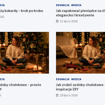
DZA
EDUKACJA
WIEDZA
użą kokardę – krok po kroku
Jak zapakować pieniądze na śl
elegancko i kreatywnie
026
31 lipca 2026
DZA
EDUKACJA
WIEDZA
zdoby choinkowe – proste
Jak zrobić ozdoby choinkowe 
IY
inspiracje DIY
6
29 lipca 2026