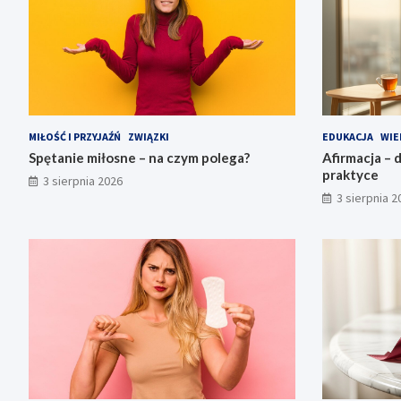
MIŁOŚĆ I PRZYJAŹŃ
ZWIĄZKI
EDUKACJA
WIE
Spętanie miłosne – na czym polega?
Afirmacja – d
praktyce
3 sierpnia 2026
3 sierpnia 2