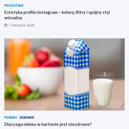
s
POZOSTAŁE
t
Estetyka profilu Instagram – kolory, filtry i spójny styl
y
wizualny
l
7 sierpnia 2026
w
i
z
u
a
l
n
y
PORADY
ZDROWIE
Dlaczego mleko w kartonie jest niezdrowe?