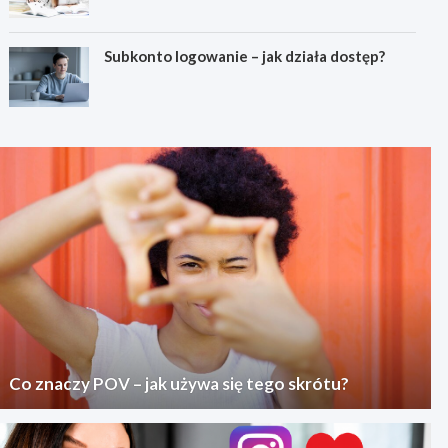
Subkonto logowanie – jak działa dostęp?
Co znaczy POV – jak używa się tego skrótu?