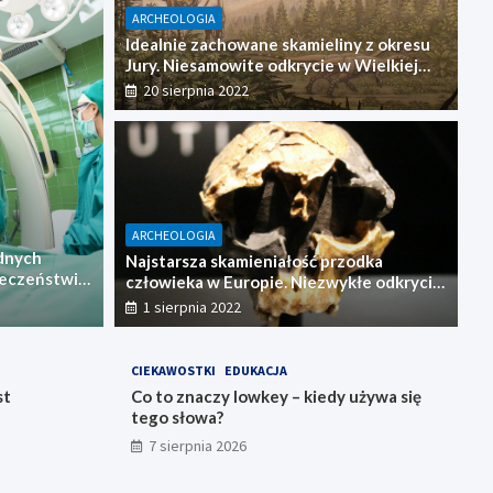
ARCHEOLOGIA
Idealnie zachowane skamieliny z okresu
Jury. Niesamowite odkrycie w Wielkiej
Brytanii
20 sierpnia 2022
e z odpadów – czy będziemy budować
ARCHEOLOGIA
adnych
Najstarsza skamieniałość przodka
pieczeństwie
człowieka w Europie. Niezwykłe odkrycie
w Hiszpanii!
1 sierpnia 2022
CIEKAWOSTKI
EDUKACJA
st
Co to znaczy lowkey – kiedy używa się
tego słowa?
7 sierpnia 2026