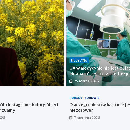
PRZYSZŁOŚĆ
Materiały budowlan
MEDYCYNA
UX w medycynie nie jest o „ł
domy ze śmieci?
ekranach”. Jest o czasie, bez
7 lutego 2022
i tym, czy lekarz zdąży.
25 marca 2026
PORADY
ZDROWIE
ilu Instagram – kolory, filtry i
Dlaczego mleko w kartonie je
wizualny
niezdrowe?
026
7 sierpnia 2026