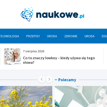
Nauko
TECHNOLOGIA
PRZEPISY
URODA
ZDROWIE
URODA
ED
7 sierpnia 2026
dy używa się tego
Co to znaczy lowkey – kiedy
słowa?
Polecamy