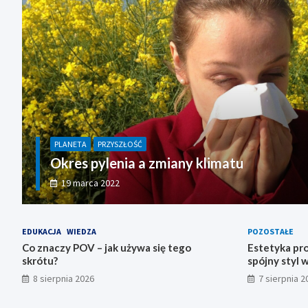
PLANETA
PRZYSZŁOŚĆ
Okres pylenia a zmiany klimatu
19 marca 2022
EDUKACJA
WIEDZA
POZOSTAŁE
Co znaczy POV – jak używa się tego
Estetyka prof
skrótu?
spójny styl 
8 sierpnia 2026
7 sierpnia 2