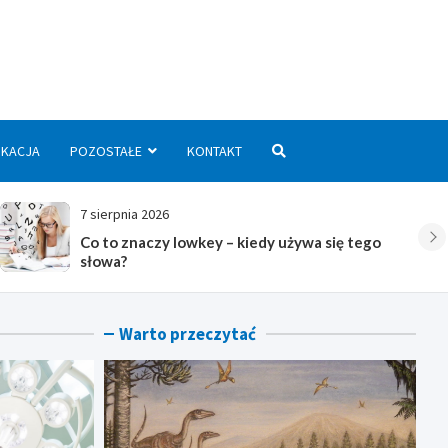
we.pl
UKACJA
POZOSTAŁE
KONTAKT
8 sierpnia 2026
 używa się tego
Co znaczy POV – jak używa się 
Warto przeczytać